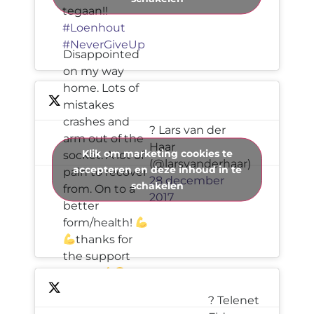
tegaan!!
#Loenhout
#NeverGiveUp
Disappointed
on my way
home. Lots of
mistakes
crashes and
? Lars van der
arm out of the
Haar
Klik om marketing cookies te
socket. A lot of
(@larsvanderhaar)
accepteren en deze inhoud in te
pain to recover
28 december
schakelen
from. On to a
2017
better
form/health!
thanks for
the support
today!
? Telenet