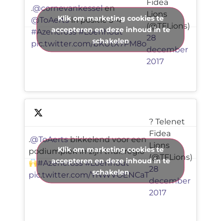
Fidea
.
@cornevankessel
en
Lions
Klik om marketing cookies te
@ToAerts
in positie 3-4
(@TFLions)
accepteren en deze inhoud in te
#Azencross
#Loenhout
28
schakelen
pic.twitter.com/bKUtX7PM8o
december
2017
? Telenet
Fidea
.
@ToAerts
bikkelend voor een
Lions
Klik om marketing cookies te
podiumplek in zijn thuisregio
(@TFLions)
accepteren en deze inhoud in te
#Azencross
#Loenhout
28
schakelen
pic.twitter.com/YNWVOENCaT
december
2017