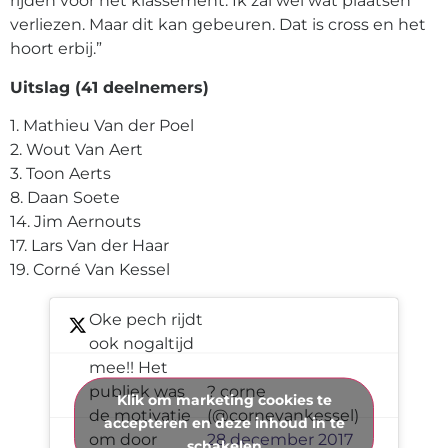
rijden voor het klassement. Ik zal wel wat plaatsen
verliezen. Maar dit kan gebeuren. Dat is cross en het
hoort erbij.”
Uitslag (41 deelnemers)
1. Mathieu Van der Poel
2. Wout Van Aert
3. Toon Aerts
8. Daan Soete
14. Jim Aernouts
17. Lars Van der Haar
19. Corné Van Kessel
Oke pech rijdt
ook nogaltijd
mee!! Het
publiek was
? corne
Klik om marketing cookies te
de motivatie
(@cornevankessel)
accepteren en deze inhoud in te
om door
28 december 2017
schakelen